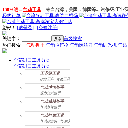
100%进口
气动工具
：
来自台湾，美国，德国等... 汽修级/工业
我的订单
淘宝店
您好
！
[请登录]
[免费注册]
关键字：
高级搜索
热门搜索：
气动扳手
气动拉钉枪
气动螺丝刀
气动抛光机
气钻
全部进口工具分类
全部进口工具分类
工业级工具
砂磨工具
修磨工具
建筑工具
气动螺丝起子
气动冲击扳手
气动配件
强力销式扳手
双鎚打式扳手
气动棘轮扳手
双环锤打式扳手
气动棘轮扳手
强力冲击扳手
迷你棘轮扳手
迷你冲击扳手
气动打磨工具
直角式冲击扭力扳手
气动砂磨机
气动砂带机
气动抛光机
胎磨/除胶机