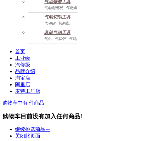
气动修磨工具
气动刻磨机
气动角磨机
气动切削工具
气动锯
切割机
气动曲线剪
其他气动工具
气钻
气动铲
气动除锈机
气动拉钉机
气动喷漆枪
气动黄油枪
综合系列
首页
工业级
汽修级
品牌介绍
淘宝店
阿里店
麦特工厂店
购物车中有
件商品
购物车目前没有加入任何商品!
继续挑选商品»»
关闭此页面