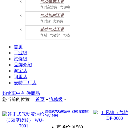
气动修磨工具
气动刻磨机
气动角磨机
气动切削工具
气动锯
切割机
气动曲线剪
其他气动工具
气钻
气动铲
气动除锈机
气动拉钉机
气动喷漆枪
气动黄油枪
综合系列
首页
工业级
汽修级
品牌介绍
淘宝店
阿里店
麦特工厂店
购物车中有
件商品
您当前的位置：
首页
»
汽修级
»
连击式气动黄油枪（360度旋转）
WU-7001
市场价:￥560