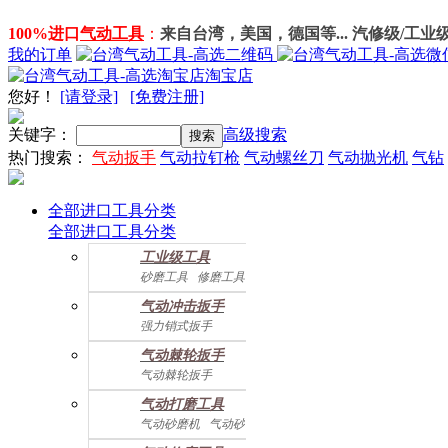
100%进口
气动工具
：
来自台湾，美国，德国等... 汽修级/工业
我的订单
淘宝店
您好
！
[请登录]
[免费注册]
关键字：
高级搜索
热门搜索：
气动扳手
气动拉钉枪
气动螺丝刀
气动抛光机
气钻
全部进口工具分类
全部进口工具分类
工业级工具
砂磨工具
修磨工具
建筑工具
气动螺丝起子
气动冲击扳手
气动配件
强力销式扳手
双鎚打式扳手
气动棘轮扳手
双环锤打式扳手
气动棘轮扳手
强力冲击扳手
迷你棘轮扳手
迷你冲击扳手
气动打磨工具
直角式冲击扭力扳手
气动砂磨机
气动砂带机
气动抛光机
胎磨/除胶机