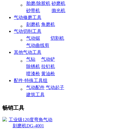
胎磨/除胶机
砂磨机
砂带机
抛光机
气动修磨工具
刻磨机
角磨机
气动切削工具
气动锯
切割机
气动曲线剪
其他气动工具
气钻
气动铲
除锈机
拉钉机
喷漆枪
黄油枪
配件·特殊工具组
气动配件
气动起子
建筑工具
畅销工具