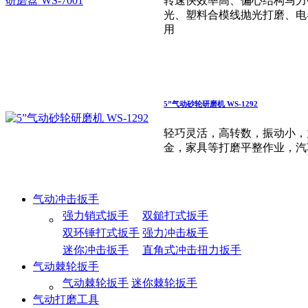
转速快效率高、偏心结构马力
光、塑料合模线抛光打磨、电
用
5”气动砂轮研磨机 WS-1292
轻巧灵活，高转数，振动小，
金，家具等打磨平整作业，汽
气动冲击扳手
强力销式扳手
双鎚打式扳手
双环锤打式扳手
强力冲击板手
迷你冲击扳手
直角式冲击扭力扳手
气动棘轮扳手
气动棘轮扳手
迷你棘轮扳手
气动打磨工具