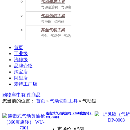
气动修磨工具
气动刻磨机
气动角磨机
气动切削工具
气动锯
切割机
气动曲线剪
其他气动工具
气钻
气动铲
气动除锈机
气动拉钉机
气动喷漆枪
气动黄油枪
综合系列
首页
工业级
汽修级
品牌介绍
淘宝店
阿里店
麦特工厂店
购物车中有
件商品
您当前的位置：
首页
»
气动切削工具
»
气动锯
连击式气动黄油枪（360度旋转）
WU-7001
市场价:￥560