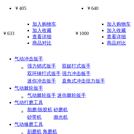
￥405
￥640
加入购物车
加入购物车
加入收藏
加入收藏
￥633
￥1000
查看详细
查看详细
商品对比
商品对比
气动冲击扳手
强力销式扳手
双鎚打式扳手
双环锤打式扳手
强力冲击板手
迷你冲击扳手
直角式冲击扭力扳手
气动棘轮扳手
气动棘轮扳手
迷你棘轮扳手
气动打磨工具
胎磨/除胶机
砂磨机
砂带机
抛光机
气动修磨工具
刻磨机
角磨机