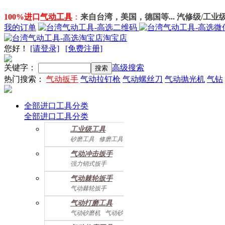
100%进口
气动工具
：
来自台湾，美国，德国等... 汽修级/工业
我的订单
淘宝店
您好
！
[请登录]
[免费注册]
关键字：
高级搜索
热门搜索：
气动扳手
气动拉钉枪
气动螺丝刀
气动抛光机
气钻
全部进口工具分类
全部进口工具分类
工业级工具
砂磨工具
修磨工具
建筑工具
气动螺丝起子
气动冲击扳手
气动配件
强力销式扳手
双鎚打式扳手
气动棘轮扳手
双环锤打式扳手
气动棘轮扳手
强力冲击扳手
迷你棘轮扳手
迷你冲击扳手
气动打磨工具
直角式冲击扭力扳手
气动砂磨机
气动砂带机
气动抛光机
胎磨/除胶机