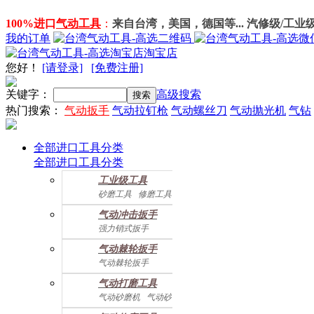
100%进口
气动工具
：
来自台湾，美国，德国等... 汽修级/工业
我的订单
淘宝店
您好
！
[请登录]
[免费注册]
关键字：
高级搜索
热门搜索：
气动扳手
气动拉钉枪
气动螺丝刀
气动抛光机
气钻
全部进口工具分类
全部进口工具分类
工业级工具
砂磨工具
修磨工具
建筑工具
气动螺丝起子
气动冲击扳手
气动配件
强力销式扳手
双鎚打式扳手
气动棘轮扳手
双环锤打式扳手
气动棘轮扳手
强力冲击扳手
迷你棘轮扳手
迷你冲击扳手
气动打磨工具
直角式冲击扭力扳手
气动砂磨机
气动砂带机
气动抛光机
胎磨/除胶机