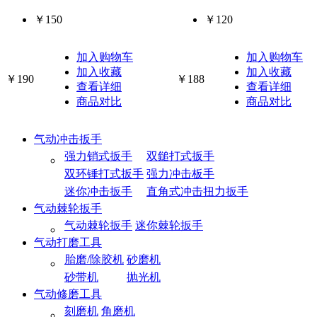
￥150
￥120
加入购物车
加入购物车
加入收藏
加入收藏
￥190
￥188
查看详细
查看详细
商品对比
商品对比
气动冲击扳手
强力销式扳手
双鎚打式扳手
双环锤打式扳手
强力冲击板手
迷你冲击扳手
直角式冲击扭力扳手
气动棘轮扳手
气动棘轮扳手
迷你棘轮扳手
气动打磨工具
胎磨/除胶机
砂磨机
砂带机
抛光机
气动修磨工具
刻磨机
角磨机