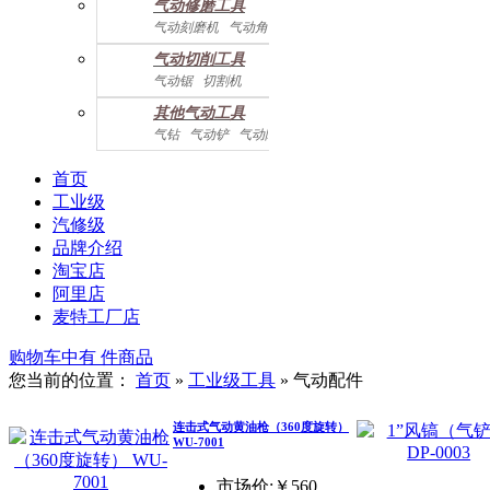
气动修磨工具
气动刻磨机
气动角磨机
气动切削工具
气动锯
切割机
气动曲线剪
其他气动工具
气钻
气动铲
气动除锈机
气动拉钉机
气动喷漆枪
气动黄油枪
综合系列
首页
工业级
汽修级
品牌介绍
淘宝店
阿里店
麦特工厂店
购物车中有
件商品
您当前的位置：
首页
»
工业级工具
»
气动配件
连击式气动黄油枪（360度旋转）
WU-7001
市场价:￥560