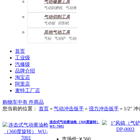
气动修磨工具
气动刻磨机
气动角磨机
气动切削工具
气动锯
切割机
气动曲线剪
其他气动工具
气钻
气动铲
气动除锈机
气动拉钉机
气动喷漆枪
气动黄油枪
综合系列
首页
工业级
汽修级
品牌介绍
淘宝店
阿里店
麦特工厂店
购物车中有
件商品
您当前的位置：
首页
»
气动冲击扳手
»
强力冲击扳手
»
1/2"
连击式气动黄油枪（360度旋转）
WU-7001
市场价:￥560