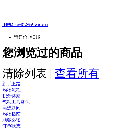
【新品】3/8”直式气钻:WD-3314
销售价:
￥316
您浏览过的商品
清除列表
|
查看所有
新手上路
购物流程
积分奖励
气动工具常识
高选新闻
购物指南
顾客必读
订单状态