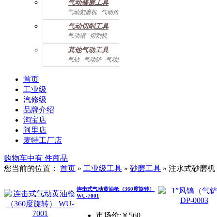
气动修磨工具
气动刻磨机
气动角磨机
气动切削工具
气动锯
切割机
气动曲线剪
其他气动工具
气钻
气动铲
气动除锈机
气动拉钉机
气动喷漆枪
气动黄油枪
综合系列
首页
工业级
汽修级
品牌介绍
淘宝店
阿里店
麦特工厂店
购物车中有
件商品
您当前的位置：
首页
»
工业级工具
»
砂磨工具
»
注水式砂磨机
连击式气动黄油枪（360度旋转）
WU-7001
市场价:￥560