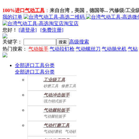
100%进口
气动工具
：
来自台湾，美国，德国等... 汽修级/工业
我的订单
淘宝店
您好
！
[请登录]
[免费注册]
关键字：
高级搜索
热门搜索：
气动扳手
气动拉钉枪
气动螺丝刀
气动抛光机
气钻
全部进口工具分类
全部进口工具分类
工业级工具
砂磨工具
修磨工具
建筑工具
气动螺丝起子
气动冲击扳手
气动配件
强力销式扳手
双鎚打式扳手
气动棘轮扳手
双环锤打式扳手
气动棘轮扳手
强力冲击扳手
迷你棘轮扳手
迷你冲击扳手
气动打磨工具
直角式冲击扭力扳手
气动砂磨机
气动砂带机
气动抛光机
胎磨/除胶机