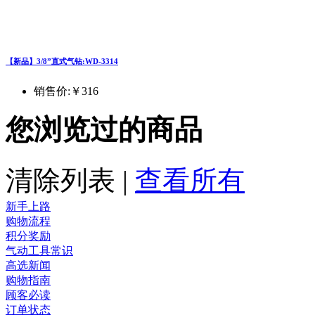
【新品】3/8”直式气钻:WD-3314
销售价:
￥316
您浏览过的商品
清除列表
|
查看所有
新手上路
购物流程
积分奖励
气动工具常识
高选新闻
购物指南
顾客必读
订单状态