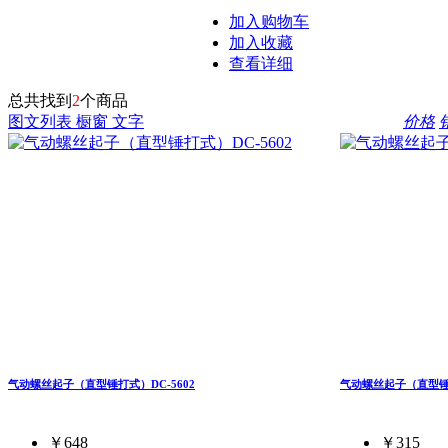
加入购物车
加入收藏
查看详细
总共找到
2
个商品
图文列表
橱窗
文字
价格
气动螺丝起子（直型锤打式）DC-5602
气动螺丝起子（直型锤打
￥648
￥315