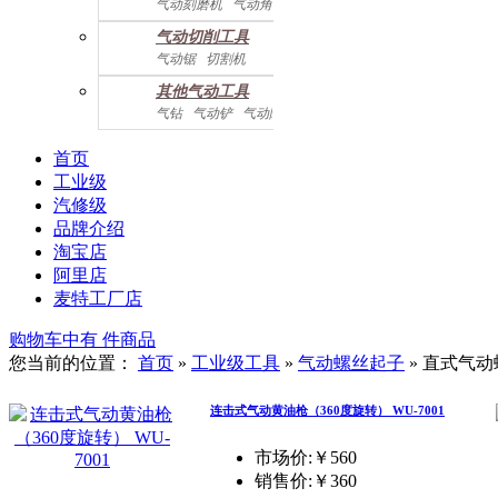
气动刻磨机
气动角磨机
气动切削工具
气动锯
切割机
气动曲线剪
其他气动工具
气钻
气动铲
气动除锈机
气动拉钉机
气动喷漆枪
气动黄油枪
综合系列
首页
工业级
汽修级
品牌介绍
淘宝店
阿里店
麦特工厂店
购物车中有
件商品
您当前的位置：
首页
»
工业级工具
»
气动螺丝起子
»
直式气动
连击式气动黄油枪（360度旋转） WU-7001
市场价:￥560
销售价:
￥360