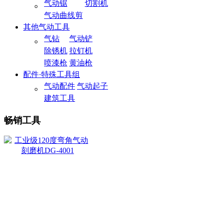
气动锯
切割机
气动曲线剪
其他气动工具
气钻
气动铲
除锈机
拉钉机
喷漆枪
黄油枪
配件·特殊工具组
气动配件
气动起子
建筑工具
畅销工具