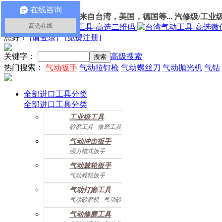
在线咨询
100%进口
气动工具
：
来自台湾，美国，德国等... 汽修级/工业
高选在线
我的订单
您好
！
[请登录]
[免费注册]
关键字：
高级搜索
热门搜索：
气动扳手
气动拉钉枪
气动螺丝刀
气动抛光机
气钻
全部进口工具分类
全部进口工具分类
工业级工具
砂磨工具
修磨工具
建筑工具
气动螺丝起子
气动冲击扳手
气动配件
强力销式扳手
双鎚打式扳手
气动棘轮扳手
双环锤打式扳手
气动棘轮扳手
强力冲击扳手
迷你棘轮扳手
迷你冲击扳手
气动打磨工具
直角式冲击扭力扳手
气动砂磨机
气动砂带机
气动抛光机
胎磨/除胶机
气动修磨工具