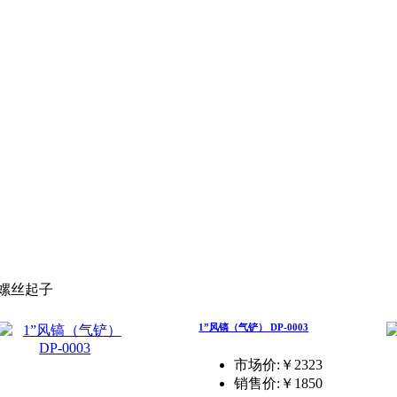
螺丝起子
1”风镐（气铲） DP-0003
市场价:￥2323
销售价:
￥1850