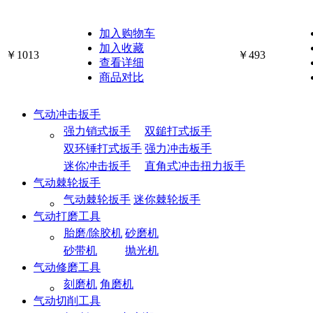
加入购物车
加入收藏
￥1013
￥493
查看详细
商品对比
气动冲击扳手
强力销式扳手
双鎚打式扳手
双环锤打式扳手
强力冲击板手
迷你冲击扳手
直角式冲击扭力扳手
气动棘轮扳手
气动棘轮扳手
迷你棘轮扳手
气动打磨工具
胎磨/除胶机
砂磨机
砂带机
抛光机
气动修磨工具
刻磨机
角磨机
气动切削工具