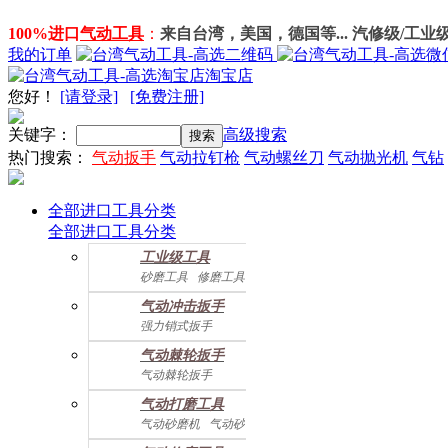
100%进口
气动工具
：
来自台湾，美国，德国等... 汽修级/工业
我的订单
淘宝店
您好
！
[请登录]
[免费注册]
关键字：
高级搜索
热门搜索：
气动扳手
气动拉钉枪
气动螺丝刀
气动抛光机
气钻
全部进口工具分类
全部进口工具分类
工业级工具
砂磨工具
修磨工具
建筑工具
气动螺丝起子
气动冲击扳手
气动配件
强力销式扳手
双鎚打式扳手
气动棘轮扳手
双环锤打式扳手
气动棘轮扳手
强力冲击扳手
迷你棘轮扳手
迷你冲击扳手
气动打磨工具
直角式冲击扭力扳手
气动砂磨机
气动砂带机
气动抛光机
胎磨/除胶机