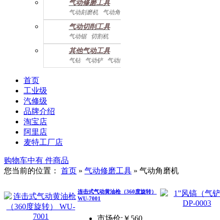
气动修磨工具
气动刻磨机
气动角磨机
气动切削工具
气动锯
切割机
气动曲线剪
其他气动工具
气钻
气动铲
气动除锈机
气动拉钉机
气动喷漆枪
气动黄油枪
综合系列
首页
工业级
汽修级
品牌介绍
淘宝店
阿里店
麦特工厂店
购物车中有
件商品
您当前的位置：
首页
»
气动修磨工具
»
气动角磨机
连击式气动黄油枪（360度旋转）
WU-7001
市场价:￥560