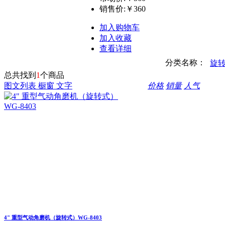
销售价:
￥360
加入购物车
加入收藏
查看详细
分类名称：
旋
总共找到
1
个商品
图文列表
橱窗
文字
价格
销量
人气
4" 重型气动角磨机（旋转式）WG-8403