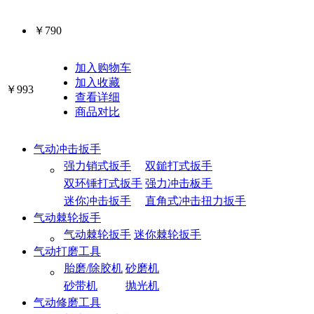
￥790
加入购物车
加入收藏
￥993
查看详细
商品对比
气动冲击扳手
强力销式扳手
双鎚打式扳手
双环锤打式扳手
强力冲击板手
迷你冲击扳手
直角式冲击扭力扳手
气动棘轮扳手
气动棘轮扳手
迷你棘轮扳手
气动打磨工具
胎磨/除胶机
砂磨机
砂带机
抛光机
气动修磨工具