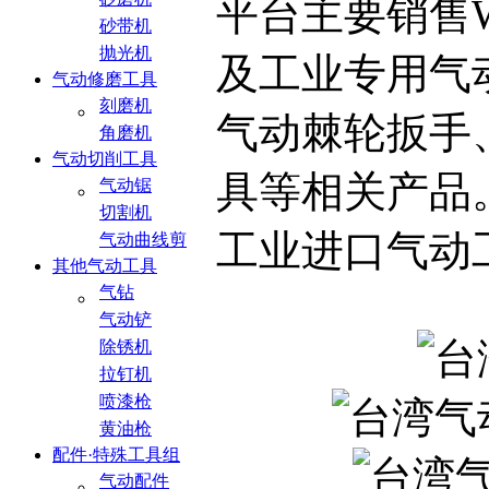
平台主要销售W
砂带机
抛光机
及工业专用气
气动修磨工具
刻磨机
气动棘轮扳手
角磨机
气动切削工具
具等相关产品
气动锯
切割机
工业进口气动
气动曲线剪
其他气动工具
气钻
气动铲
除锈机
拉钉机
喷漆枪
黄油枪
配件·特殊工具组
气动配件