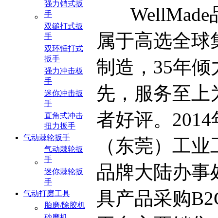
强力销式扳
WellMad
手
双鎚打式扳
属于高选全球
手
双环锤打式
扳手
制造，35年
强力冲击板
手
先，服务至上
迷你冲击扳
手
者好评。201
直角式冲击
扭力扳手
气动棘轮扳手
（东莞）工业工
气动棘轮扳
手
品牌大陆办事
迷你棘轮扳
手
具产品采购B
气动打磨工具
胎磨/除胶机
砂磨机