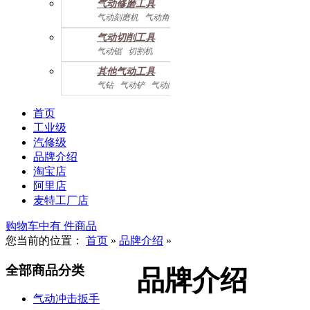
气动修磨工具
气动刻磨机
气动角磨机
气动切削工具
气动锯
切割机
气动曲线剪
其他气动工具
气钻
气动铲
气动除锈机
气动拉钉机
气动喷漆枪
气动黄油枪
综合系列
首页
工业级
汽修级
品牌介绍
淘宝店
阿里店
麦特工厂店
购物车中有
件商品
您当前的位置：
首页
»
品牌介绍
»
全部商品分类
品牌介绍
气动冲击扳手