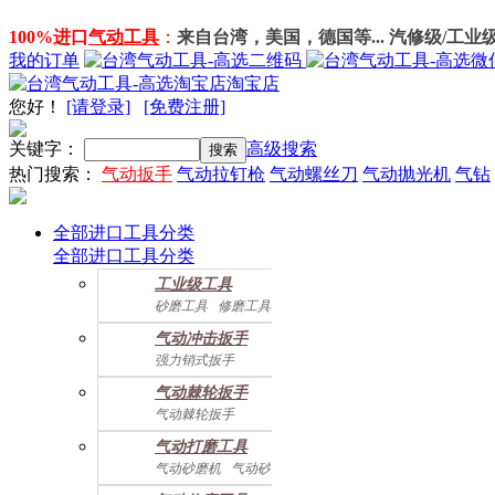
100%进口
气动工具
：
来自台湾，美国，德国等... 汽修级/工业
我的订单
淘宝店
您好
！
[请登录]
[免费注册]
关键字：
高级搜索
热门搜索：
气动扳手
气动拉钉枪
气动螺丝刀
气动抛光机
气钻
全部进口工具分类
全部进口工具分类
工业级工具
砂磨工具
修磨工具
建筑工具
气动螺丝起子
气动冲击扳手
气动配件
强力销式扳手
双鎚打式扳手
气动棘轮扳手
双环锤打式扳手
气动棘轮扳手
强力冲击扳手
迷你棘轮扳手
迷你冲击扳手
气动打磨工具
直角式冲击扭力扳手
气动砂磨机
气动砂带机
气动抛光机
胎磨/除胶机