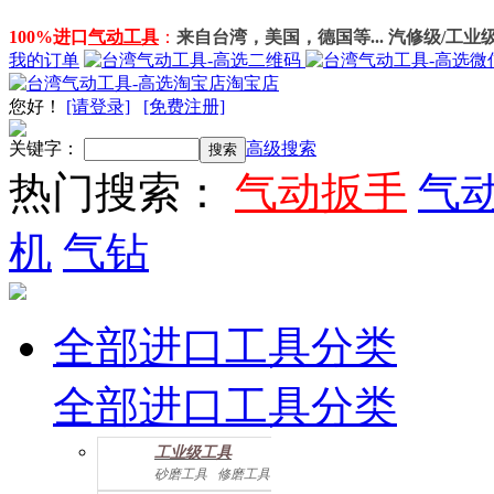
100%进口
气动工具
：
来自台湾，美国，德国等... 汽修级/工业
我的订单
淘宝店
您好
！
[请登录]
[免费注册]
关键字：
高级搜索
热门搜索：
气动扳手
气
机
气钻
全部进口工具分类
全部进口工具分类
工业级工具
砂磨工具
修磨工具
建筑工具
气动螺丝起子