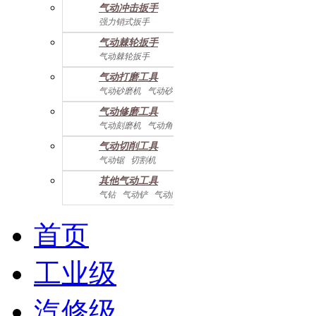
气动冲击扳手
气动配件
强力销式扳手
双鎚打式扳手
气动棘轮扳手
双环锤打式扳手
气动棘轮扳手
强力冲击扳手
迷你棘轮扳手
迷你冲击扳手
气动打磨工具
直角式冲击扭力扳手
气动砂磨机
气动砂带机
气动抛光机
胎磨/除胶机
气动修磨工具
气动刻磨机
气动角磨机
气动切削工具
气动锯
切割机
气动曲线剪
其他气动工具
气钻
气动铲
气动除锈机
气动拉钉机
气动喷漆枪
气动黄油枪
综合系列
首页
工业级
汽修级