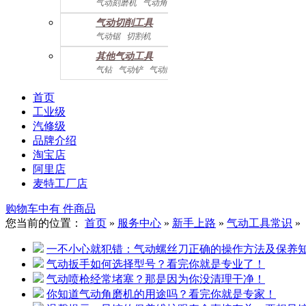
气动刻磨机
气动角磨机
气动切削工具
气动锯
切割机
气动曲线剪
其他气动工具
气钻
气动铲
气动除锈机
气动拉钉机
气动喷漆枪
气动黄油枪
综合系列
首页
工业级
汽修级
品牌介绍
淘宝店
阿里店
麦特工厂店
购物车中有
件商品
您当前的位置：
首页
»
服务中心
»
新手上路
»
气动工具常识
»
一不小心就犯错：气动螺丝刀正确的操作方法及保养
气动扳手如何选择型号？看完你就是专业了！
气动喷枪经常堵塞？那是因为你没清理干净！
你知道气动角磨机的用途吗？看完你就是专家！