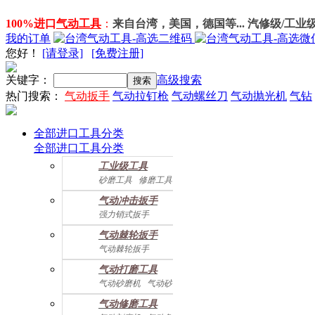
100%进口
气动工具
：
来自台湾，美国，德国等... 汽修级/工业
我的订单
您好
！
[请登录]
[免费注册]
关键字：
高级搜索
热门搜索：
气动扳手
气动拉钉枪
气动螺丝刀
气动抛光机
气钻
全部进口工具分类
全部进口工具分类
工业级工具
砂磨工具
修磨工具
建筑工具
气动螺丝起子
气动冲击扳手
气动配件
强力销式扳手
双鎚打式扳手
气动棘轮扳手
双环锤打式扳手
气动棘轮扳手
强力冲击扳手
迷你棘轮扳手
迷你冲击扳手
气动打磨工具
直角式冲击扭力扳手
气动砂磨机
气动砂带机
气动抛光机
胎磨/除胶机
气动修磨工具