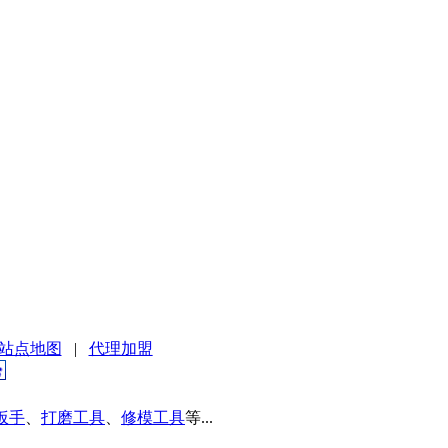
站点地图
|
代理加盟
扳手
、
打磨工具
、
修模工具
等...