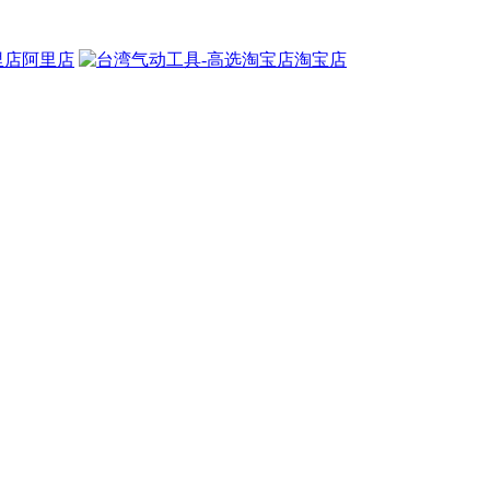
阿里店
淘宝店