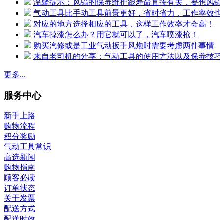
温馨提示：风镐的保养维护跟寿命直接有关，要想风
气动工具比手动工具前景更好，省时省力，工作率效
对应的地方选择相应的工具，这样工作效率才会高！
汽车掉漆怎么办？用它就可以了，汽车喷漆枪！
购买汽修或是工业气动扳手风炮时需要考虑两件事情
来自老司机的分享：气动工具的使用方法以及保养技
更多...
服务中心
新手上路
购物流程
积分奖励
气动工具常识
高选新闻
购物指南
顾客必读
订单状态
关于发票
配送方式
配送时效