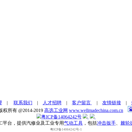
理
|
联系我们
|
人才招聘
|
客户留言
|
友情链接
|
版权所有 @2014-2019
高选工业网
www.wellmadechina.com.cn
粤ICP备14064242号
2C平台，提供汽修业及工业专用
气动工具
，包括
冲击扳手
、
棘轮
粤ICP备14064242号-1